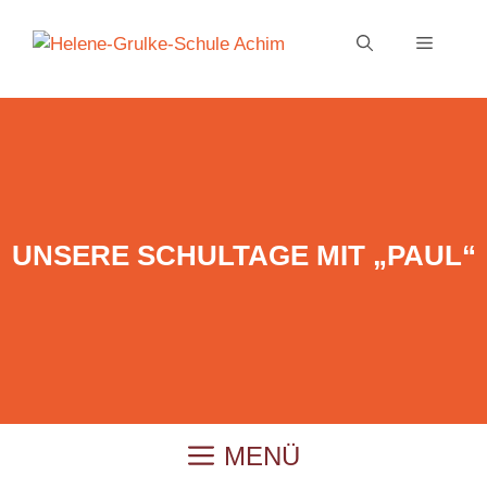
Zum
Inhalt
MENÜ
springen
UNSERE SCHULTAGE MIT „PAUL“
MENÜ