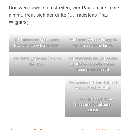
Und wenn zwei sich streiten, wer Paul an die Leine
nimmt, freut sich der dritte (…. meistens Frau
Wiggers)
Wir haben viel Spaß, wenn
Wir lernen Verantwortung für
Paul uns besuchen kommt.
ein Tier zu übernehmen.
Wir gehen gerne mit Paul an
Wir streicheln ihn, geben ihm
den See.
zu trinken und eine Pause,
wenn er sie braucht.
Wir spielen mit dem Ball und
verstecken Leckerlis.
…. und wir machen am
Ende des Schultages
sauber.