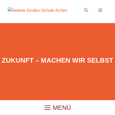
Zum
Inhalt
MENÜ
springen
ZUKUNFT – MACHEN WIR SELBST
MENÜ